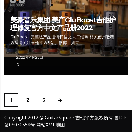
美豪音乐集团 美产GluBoost吉他护
理修复官方中文产品册2022
GluBoost 完整版产品册请扫描文末二维码 相关使用教程、
方法请关注吉他平方B站、微博、抖音、…
2022年4月25日
0
1
2
3
Copyright 2012 @ GuitarSquare 吉他平方版权所有
鲁ICP
备09030558号
网站XML地图