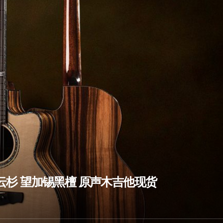
云杉 望加锡黑檀 原声木吉他现货