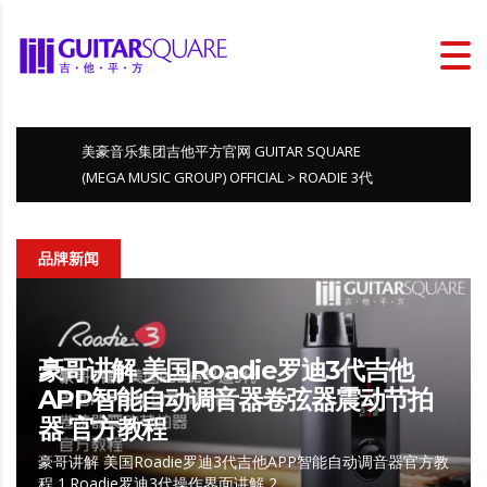
美豪音乐集团吉他平方官网 GUITAR SQUARE
(MEGA MUSIC GROUP) OFFICIAL
>
ROADIE 3代
品牌新闻
豪哥讲解 美国Roadie罗迪3代吉他
APP智能自动调音器卷弦器震动节拍
器 官方教程
豪哥讲解 美国Roadie罗迪3代吉他APP智能自动调音器官方教
程 1.Roadie罗迪3代操作界面讲解 2….