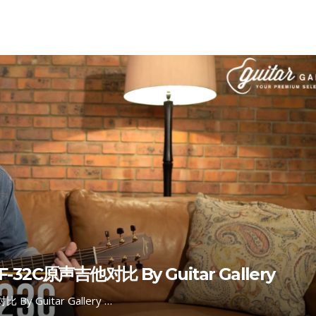
s F-32C原声吉他对比 By Guitar Gallery
 By Guitar Gallery …