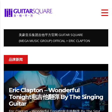
美豪音乐集团吉他平方官网 GUITAR SQUARE
(MEGA MUSIC GROUP) OFFICIAL
>
ERIC CLAPTON
品牌新闻
Eric Clapton – Wonderful
Tonight电吉他翻弹 By The Singing
Guitar
Eric Clapton – Wonderful Tonight电吉他翻弹 By The Sing…