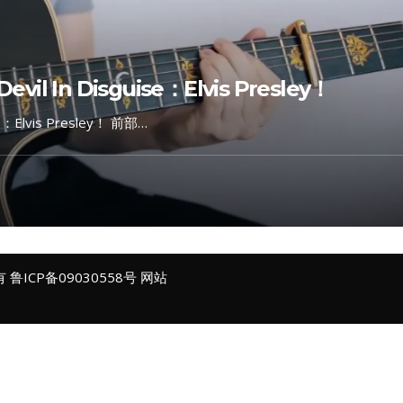
il In Disguise：Elvis Presley！
e：Elvis Presley！ 前部…
所有
鲁ICP备09030558号
网站