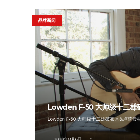
品牌新闻
Lowden F-50 大师级
Lowden F-50 大师级十二雄破布木&卢茨云杉（
2020年8月6日
0