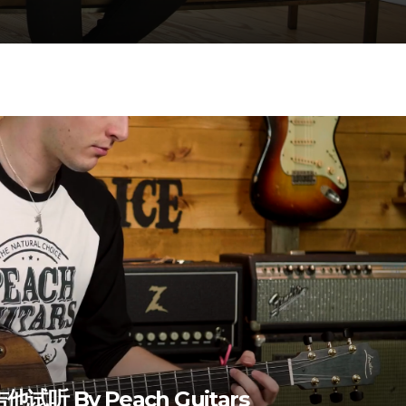
他试听 By Peach Guitars