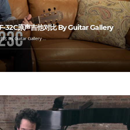
s F-32C原声吉他对比 By Guitar Gallery
 By Guitar Gallery …