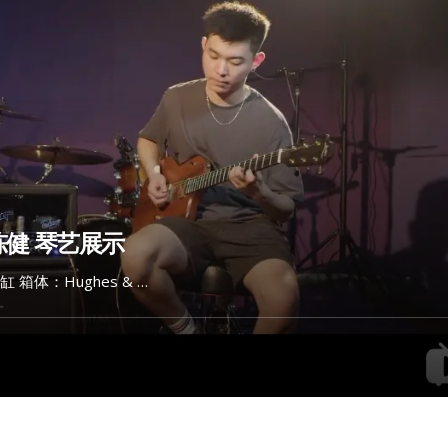
陈健 琴艺展示
鱼缸 箱体：Hughes & …