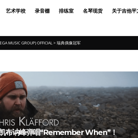
艺术学校
录音棚
排练室
名琴现货
关于吉他平
MUSIC GROUP) OFFICIAL
>
瑞典偶像冠军
高峰凯布讷峰弹唱“Remember When”！