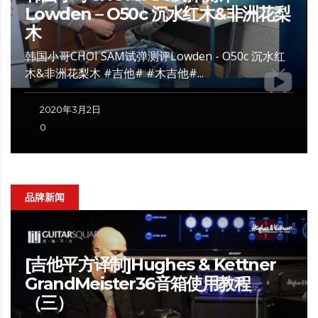
Lowden – O50c 沉水红木&非洲花梨
木
韩国小哥CHOI SAM试弹测评Lowden - O50c 沉水红
木&非洲花梨木 #吉他# #木吉他#...
2020年3月2日
0
品牌新闻
[吉他平方译制]Hughes & Kettner
GrandMeister36音箱使用教程
（三）