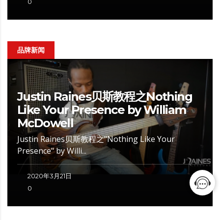
0
品牌新闻
Justin Raines贝斯教程之Nothing
Like Your Presence by William
McDowell
Justin Raines贝斯教程之"Nothing Like Your
Presence" by Willi...
2020年3月21日
0