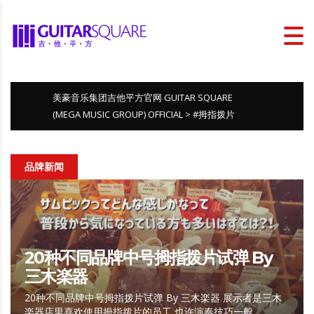
美豪音乐集团吉他平方官网 GUITAR SQUARE
(MEGA MUSIC GROUP) OFFICIAL
>
#拇指拨片
品牌新闻
20种不同品牌中号拇指拨片试弹 By
三木楽器
20种不同品牌中号拇指拨片试弹 By 三木楽器 展示者是三木
楽器店里喜欢使用拇指拨片的员工 也许演奏技巧一般，…