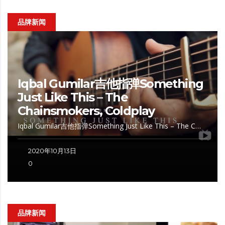
品牌新闻
Iqbal Gumilar吉他指弹Something
Just Like This – The
Chainsmokers, Coldplay
Iqbal Gumilar吉他指弹Something Just Like This – The C…
2020年10月13日
0
品牌新闻