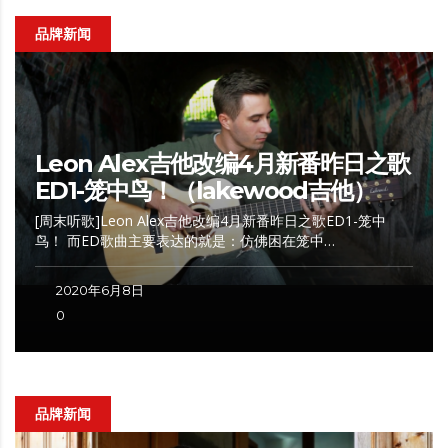
品牌新闻
Leon Alex吉他改编4月新番昨日之歌
ED1-笼中鸟！（lakewood吉他）
[周末听歌]Leon Alex吉他改编4月新番昨日之歌ED1-笼中
鸟！ 而ED歌曲主要表达的就是：仿佛困在笼中…
2020年6月8日
0
品牌新闻