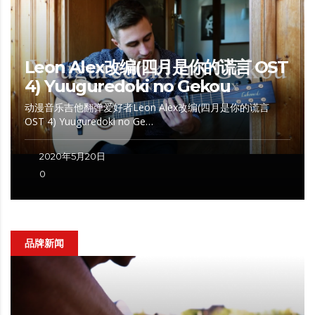
Leon Alex改编(四月是你的谎言 OST
4) Yuuguredoki no Gekou
动漫音乐吉他翻弹爱好者Leon Alex改编(四月是你的谎言
OST 4) Yuuguredoki no Ge…
2020年5月20日
0
品牌新闻