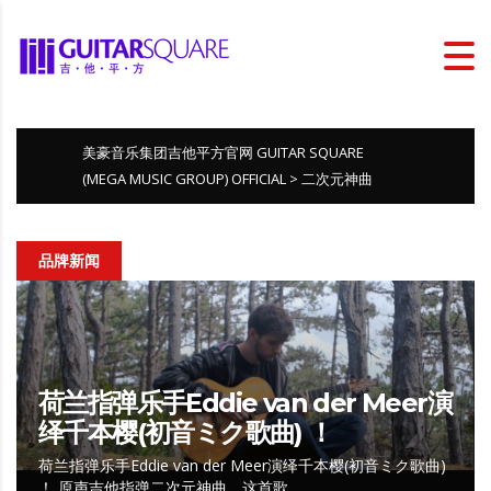
美豪音乐集团吉他平方官网 GUITAR SQUARE
(MEGA MUSIC GROUP) OFFICIAL
>
二次元神曲
品牌新闻
荷兰指弹乐手Eddie van der Meer演
绎千本樱(初音ミク歌曲) ！
荷兰指弹乐手Eddie van der Meer演绎千本樱(初音ミク歌曲)
！ 原声吉他指弹二次元神曲，这首歌…