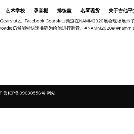
艺术学校
录音棚
排练室
名琴现货
关于吉他平
earslutz。Facebook Gearslutz频道在NAMM2020展会现场展
e仍然能够快速准确为给他进行调音。#NAMM2020# #namm sho
所有
鲁ICP备09030558号
网站