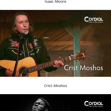
Isaac-Moore
Crist-Moshos