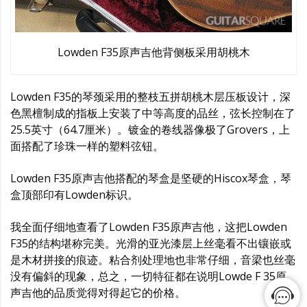
Lowden F35原声吉他背侧板采用胡桃木
Lowden F35的琴颈采用的整枝五拼胡桃木层压板设计，深
色黑檀制成的指板上安装了中等高度的品丝，弦长控制在了
25.5英寸（64.7厘米）。镀金的卷线器像极了Grovers，上
面搭配了珍珠一样的塑料弦钮。
Lowden F35原声吉他搭配的琴盒是坚硬的Hiscox琴盒，琴
盒顶部印有Lowden标识。
我全面仔细地查看了Lowden F35原声吉他，这把Lowden
F35的结构堪称完美。光滑的亚光漆层上丝毫看不出镶嵌或
是木材拼接的痕迹。粘合剂处理地也非常仔细，音梁也丝毫
没有偏斜的现象，总之，一切特征都在说明Lowde F 35原
声吉他的品质觉得对得起它的价格。