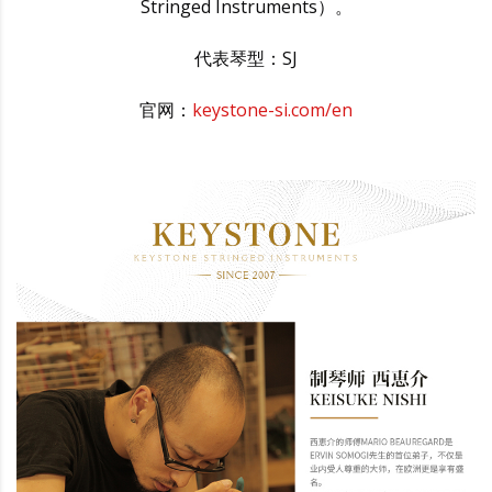
Stringed Instruments）。
代表琴型：SJ
官网：
keystone-si.com/en