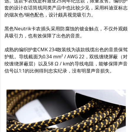
选。这款卡农线是科迪亚25周年纪念款，限量发售。编织护
套的设计在话筒线同类产品中也比较少见，采用科迪亚标志
的烟灰色/铜色配色，设计颇具视觉吸引力。
黑色Neutrik卡农插头采用防腐蚀的镀金触点，不仅外观颇
具吸引力，也有效保障了出色的音质。
成熟的编织护套CMK 234散装线为该款线缆出色的音质保驾
护航。导线截面为0.34 mm² / AWG 22，双线缠绕屏蔽（对
绞缠绕屏蔽层）以及58 Ω / km的导线电阻，能够保障声音
信号以1:1的比例得到忠实纪录，没有明显声音损失。