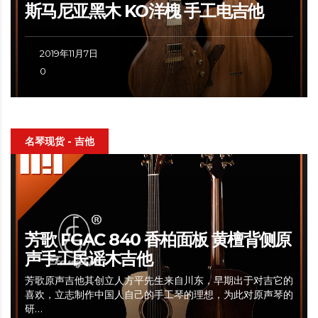
斯马尼亚黑木 KO洋槐 手工电吉他
2019年11月7日
0
名琴现货 - 吉他
芳歌 FGAC 840 香柏面板 黄檀背侧原
声手工民谣木吉他
芳歌原声吉他其创立人方平先生来自川东，早期出于对吉它的
喜欢，立志制作中国人自己的手工琴的理想，为此对原声琴的
研…