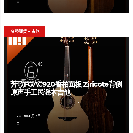
0
名琴现货 - 吉他
芳歌FGAC920香柏面板 Ziricote背侧
原声手工民谣木吉他
…
2019年11月7日
0