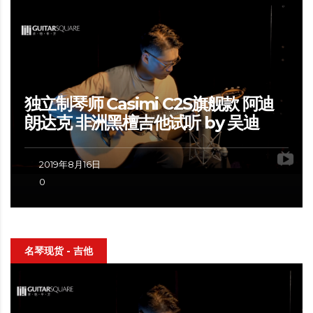
独立制琴师 Casimi C2S旗舰款 阿迪
朗达克 非洲黑檀吉他试听 by 吴迪
2019年8月16日
0
名琴现货 - 吉他