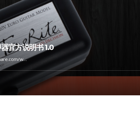
声器官方说明书 1.0
quare.com/w…