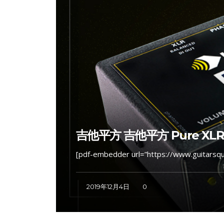
吉他平方 吉他平方 Pure XL
[pdf-embedder url=”https://www.guitars
2019年12月4日
0