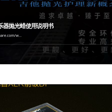
ine乐器抛光蜡使用说明书
quare.com/w…