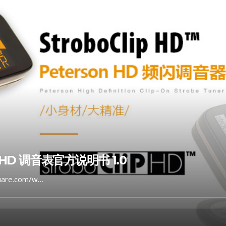
C-HD 调音表官方说明书 1.0
quare.com/w…