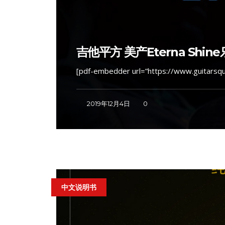
吉他平方 美产Eterna Sh
[pdf-embedder url=”https://www.guitars
2019年12月4日
0
中文说明书