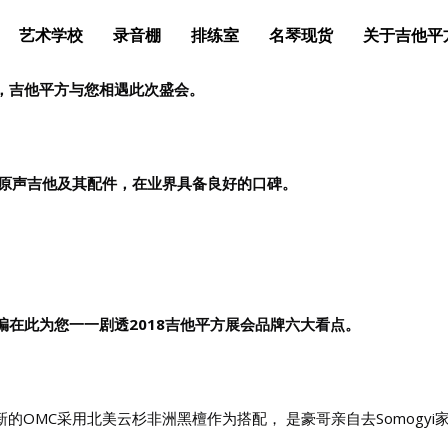
艺术学校
录音棚
排练室
名琴现货
关于吉他平
，吉他平方与您相遇此次盛会。
高端原声吉他及其配件，在业界具备良好的口碑。
编在此为您一一剧透
2018吉他平方展会品牌六大看点。
的OMC采用北美云杉非洲黑檀作为搭配， 是豪哥亲自去Somogyi家中