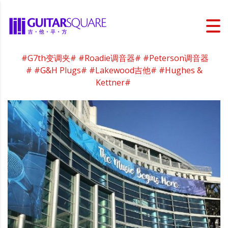
#G7th变调夹#
#Roadie调音器#
#Peterson调音器
#
#G&H Plugs#
#Lakewood吉他#
#Hughes &
Kettner#
​​​​