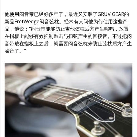
他使用闷音带已经好多年了，最近又安装了GRUV GEAR的
新品FretWedge闷音弦枕。经常有人问他为何使用这些产
品，他说：“闷音带能够防止吉他弦枕后方产生嗡鸣，放置
在指板上能够有效抑制敲击与扫弦产生的回授音。不过把闷
音带放在指板上之后，就需要闷音弦枕来防止弦枕后方产生
噪音了。”