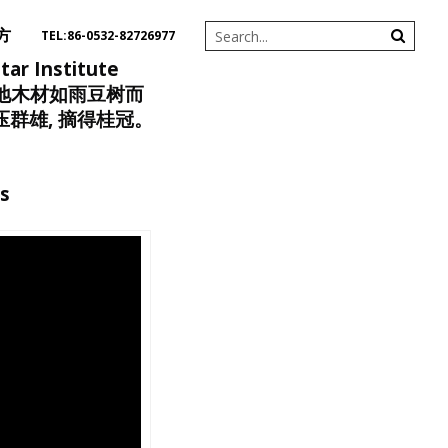
方
TEL:86-0532-82726977
 Institute
亚当地木材如雨豆树而
压群雄, 摘得桂冠。
s