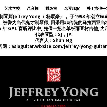
艺术学校
录音棚
排练室
名琴现货
关于吉他平
Jeffrey Yong（ 杨展豪）， 于1993 年创立Guitar
(GIM) , 被誉为当代鬼才制琴师, 因采用非传统的马拉西
6 年 GAL 盲听评比中, 凭借一把全单板雨豆树吉他, 力
代表琴型：SJ，JA
代言人：Shun Ng
官网：asiaguitar.wixsite.com/jeffrey-yong-guitar