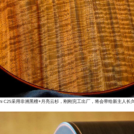
mi C2S采用非洲黑檀+月亮云杉，刚刚完工出厂，将会带给新主人长