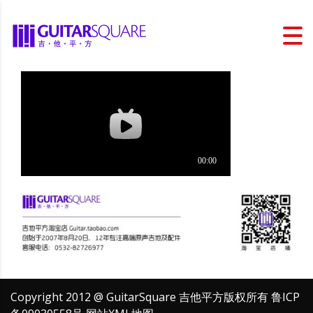
Copyright 2012 @ GuitarSquare 吉他平方版权所有
鲁ICP