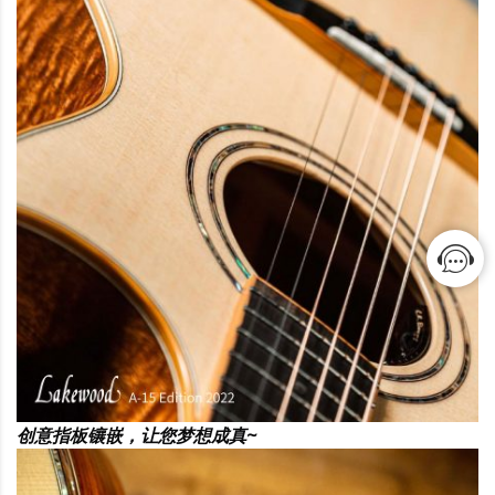
创意指板镶嵌，让您梦想成真~