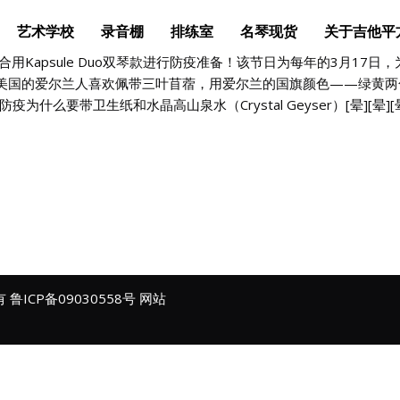
艺术学校
录音棚
排练室
名琴现货
关于吉他平
常适合用Kapsule Duo双琴款进行防疫准备！该节日为每年的3月1
美国的爱尔兰人喜欢佩带三叶苜蓿，用爱尔兰的国旗颜色——绿黄两
什么要带卫生纸和水晶高山泉水（Crystal Geyser）[晕][晕
所有
鲁ICP备09030558号
网站