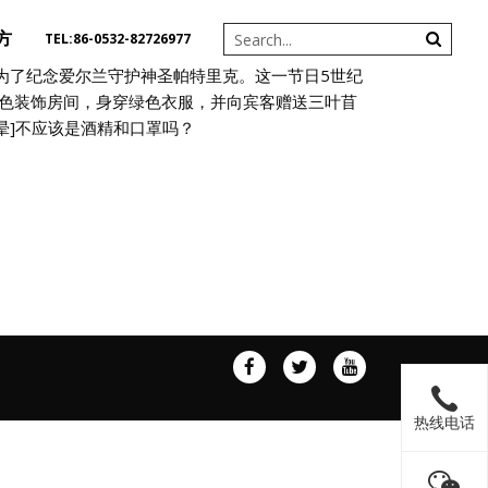
方
TEL:86-0532-82726977
7日，为了纪念爱尔兰守护神圣帕特里克。这一节日5世纪
色装饰房间，身穿绿色衣服，并向宾客赠送三叶苜
][晕]不应该是酒精和口罩吗？
热线电话