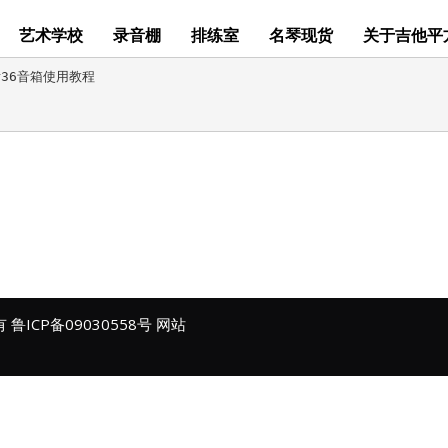
艺术学校
录音棚
排练室
名琴现货
关于吉他平
er36音箱使用教程

所有
鲁ICP备09030558号
网站