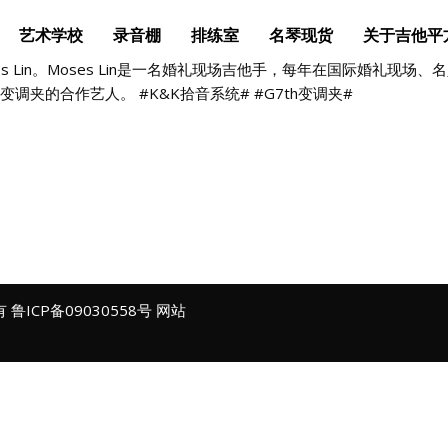
艺术学校
录音棚
排练室
名琴现货
关于吉他平
le) By Moses Lin。Moses Lin是一名婚礼现场吉他手，每年在
变调夹的合作艺人。 #K&K拾音系统# #G7th变调夹#
所有
鲁ICP备09030558号
网站