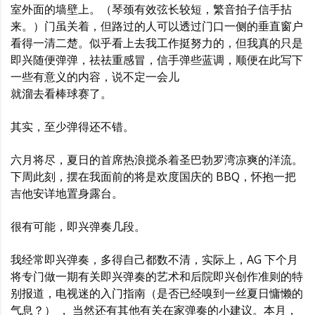
室外面的墙壁上。（琴颈有效弦长较短，繁音拍子信手拈
来。）门虽关着，但路过的人可以透过门口一侧的垂直窗户
看得一清二楚。似乎看上去我工作挺努力的，但我真的只是
即兴随便弹弹，祛祛重感冒，信手弹些蓝调，顺便在此写下
一些有意义的内容，说不定一会儿
就溜去看棒球赛了。
其实，至少弹得还不错。
六月将尽，夏日的首席热浪搅杀着圣巴勃罗湾凉爽的洋流。
下周此刻，摆在我面前的将是欢度国庆的 BBQ，怀抱一把
吉他安详地置身露台。
很有可能，即兴弹奏几段。
我经常即兴弹奏，多得自己都数不清，实际上，AG 下个月
将专门做一期有关即兴弹奏的艺术和后院即兴创作准则的特
别报道，电视迷的入门指南（是否已经嗅到一丝夏日慵懒的
气息？） ， 当然还有其他有关在家弹奏的小建议。本月，