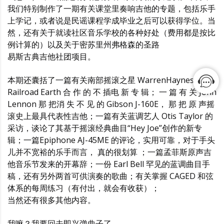
我们特别制作了一期有关课堂里奏响吉他的专题，包括乐手
上学记，或者说是民谣课程学成毕业之后可以获得学位。当
然，还有关于就读社区音乐学校的各种好处（费用都是按比
例计算的）以及关于密苏里州弗格森的圣路
易斯古典吉他社团项目。
本期还囊括了一篇有关南部摇滚之星 WarrenHaynes 与
Railroad Earth 合 作 的 不 插电 新 专 辑； 一 篇 有 关 John
Lennon 那 把消 失 不 见 的 Gibson J-160E， 那 把 原 声摇
滚史上最具代表性吉他；一篇有关蓝调艺人 Otis Taylor 的
采访，谈论了其基于摇滚经典曲目“Hey Joe”创作的新专
辑；一篇Epiphone AJ-45ME 的评论，实用可靠，对于手头
儿并不宽裕的乐手而言， 真的很划算 ；一篇孟菲斯原声吉
他音乐节发来的开幕辞；一份 Earl Bell 罕见的蓝调曲目手
稿，还有另外两首可供演奏的歌曲；有关掌握 CAGED 和弦
体系的每周练习（有付出，就会有收获）；
当然还有很多其他内容。
我嘛？我要回去即兴弹曲子了。