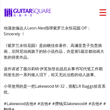
动漫改编达人Leon Alex指弹紫罗兰永恒花园 OP：
Sincerely ！
《紫罗兰永恒花园》是由晓佳奈著作、高濑亚贵子负责插
画，京阿尼动画旗下的轻小说作品，亦是第5届京都动画大
奖的得奖作品。
该作讲述了薇尔莉特·伊芙加登在战后从事书写代笔工作期
间发生的一系列催人泪下，却又无比治愈的动人故事。
小哥使用的是一把Lakewood M-32，搭配LR Baggs拾音系
统。
#Lakewood吉他# #吉他# #攒钱买lakewood# #吉他# #
翻弹#