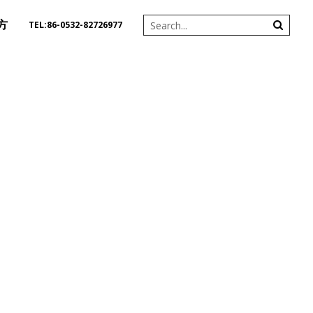
方
TEL:86-0532-82726977