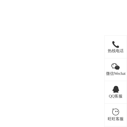
热线电话
微信Wechat
QQ客服
旺旺客服