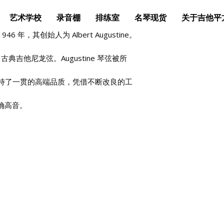
艺术学校
录音棚
排练室
名琴现货
关于吉他平
 1946 年，其创始人为 Albert Augustine。
次制作出了古典吉他尼龙弦。Augustine 琴弦被所
e 保持了一贯的高端品质，凭借不断改良的工
确高音。