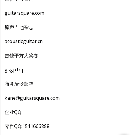
guitarsquare.com
原声吉他杂志：
acousticguitar.cn
吉他平方大奖赛：
gsgp.top
商务洽谈邮箱：
kane@guitarsquare.com
企业QQ：
零售QQ:1511666888