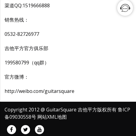
渠道QQ:1519666888
销售热线：
0532-82726977
吉他平方官方俱乐部
199580799（qq群）
官方微博：
http://weibo.com/guitarsquare
Copyright 2012 @ GuitarSquare 吉他平方版权所有
鲁ICP
备09030558号
网站XML地图