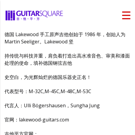
德国 Lakewood 手工原声吉他创始于 1986 年，创始人为
Martin Seeliger。Lakewood 坚
持传统与科技并重，肩负着打造出高水准音色、审美和漆面
处理的使命，填补德国钢弦吉他
史空白，为光辉灿烂的德国乐器史正名！
代表型号：M-32C,M-45C,M-48C,M-53C
代言人：Ulli Bögershausen，Sungha Jung
官网：lakewood-guitars.com
吉他平方官网：